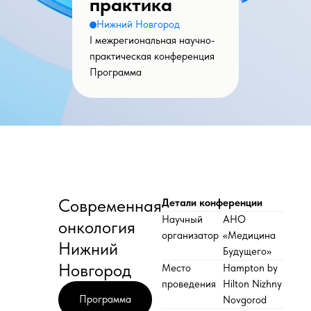
практика
Нижний Новгород
I межрегиональная научно-
практическая конференция
Программа
Современная
Детали конференции
Научный
АНО
онкология
организатор
«Медицина
Нижний
Будущего»
Новгород
Место
Hampton by
проведения
Hilton Nizhny
Программа
Novgorod