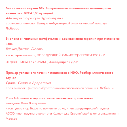
Клинический случай №2. Современные возможности лечения рака
яичников с BRCA 1/2 мутацией
Аймамедова Оразгуль Нурмамедовна
врач-онкогинеколог Центра амбулаторной онкологической помощи г.
Люберцы
Биопсия сигнальных лимфоузлов и адъювантная терапия при меланоме
кожи
Валкин Дмитрий Львович
заведующий химиотерапевтическим
к.м.н., врач-онколог,
отделением
ГБУЗ ММКЦ «Коммунарка» ДЗМ
Пример успешного лечения пациентов с НЭО. Разбор клинического
случая
Срапян Сюзанна Араратовна
врач онколог Центра амбулаторной онкологической помощи г. Люберцы
Роль 1-й линии в терапии метастатического рака почки
Тимофеев Илья Валерьевич
к.м.н., директор Бюро по изучению рака, член международной группы
ASCO, член научного комитета Колле- джа Европейской школы онкологии, г.
Москва