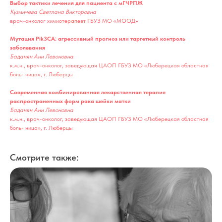
Выбор тактики лечения для пациента с мГЧРПЖ
Кузмичева Светлана Викторовна
врач-онколог химиотерапевт ГБУЗ МО «МООД»
Мутация Pik3CA: агрессивный прогноз или таргетный контроль
заболевания
Баданян Ани Левоновна
к.м.н., врач-онколог, заведующая ЦАОП ГБУЗ МО «Люберецкая областная
боль- ница», г. Люберцы
Современная комбинированная лекарственная терапия
распространенных форм рака шейки матки
Баданян Ани Левоновна
к.м.н., врач-онколог, заведующая ЦАОП ГБУЗ МО «Люберецкая областная
боль- ница», г. Люберцы
Смотрите также: