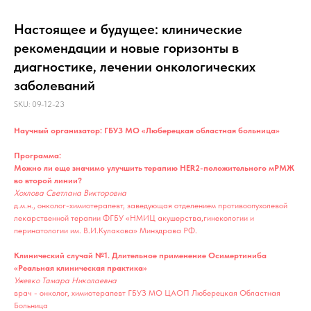
Настоящее и будущее: клинические
рекомендации и новые горизонты в
диагностике, лечении онкологических
заболеваний
SKU:
09-12-23
Научный организатор: ГБУЗ МО «Люберецкая областная больница»
Программа:
Можно ли еще значимо улучшить терапию HER2-положительного мРМЖ
во второй линии?
Хохлова Светлана Викторовна
д.м.н., онколог-химиотерапевт, заведующая отделением противоопухолевой
лекарственной терапии ФГБУ «НМИЦ акушерства,гинекологии и
перинатологии им. В.И.Кулакова» Минздрава РФ.
Клинический случай №1. Длительное применение Осимертиниба
«Реальная клиническая практика»
Ужевко Тамара Николаевна
врач - онколог, химиотерапевт ГБУЗ МО ЦАОП Люберецкая Областная
Больница