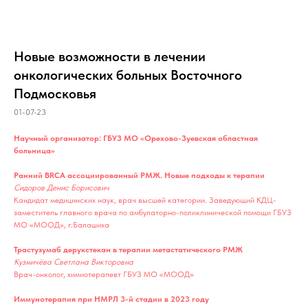
Новые возможности в лечении
онкологических больных Восточного
Подмосковья
01-07-23
Научный организатор: ГБУЗ МО «Орехово-Зуевская областная
больница»
Ранний BRCA ассоциированный РМЖ. Новые подходы к терапии
Сидоров Денис Борисович
Кандидат медицинских наук, врач высшей категории. Заведующий КДЦ-
заместитель главного врача по амбулаторно-поликлинической помощи ГБУЗ
МО «МООД», г.Балашиха
Трастузумаб дерукстекан в терапии метастатического РМЖ
Кузмичёва Светлана Викторовна
Врач-онколог, химиотерапевт ГБУЗ МО «МООД»
Иммунотерапия при НМРЛ 3-й стадии в 2023 году