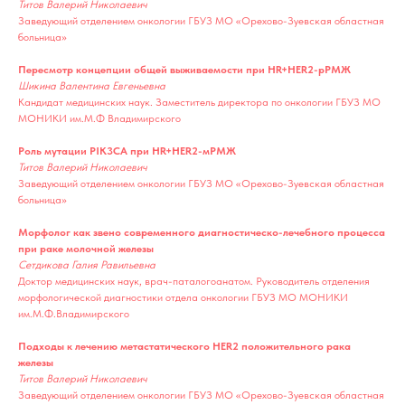
Титов Валерий Николаевич
Заведующий отделением онкологии ГБУЗ МО «Орехово-Зуевская областная
больница»
Пересмотр концепции общей выживаемости при HR+HER2-рРМЖ
Шикина Валентина Евгеньевна
Кандидат медицинских наук. Заместитель директора по онкологии ГБУЗ МО
МОНИКИ им.М.Ф Владимирского
Роль мутации PIK3CA при HR+HER2-мРМЖ
Титов Валерий Николаевич
Заведующий отделением онкологии ГБУЗ МО «Орехово-Зуевская областная
больница»
Морфолог как звено современного диагностическо-лечебного процесса
при раке молочной железы
Сетдикова Галия Равильевна
Доктор медицинских наук, врач-паталогоанатом. Руководитель отделения
морфологической диагностики отдела онкологии ГБУЗ МО МОНИКИ
им.М.Ф.Владимирского
Подходы к лечению метастатического HER2 положительного рака
железы
Титов Валерий Николаевич
Заведующий отделением онкологии ГБУЗ МО «Орехово-Зуевская областная