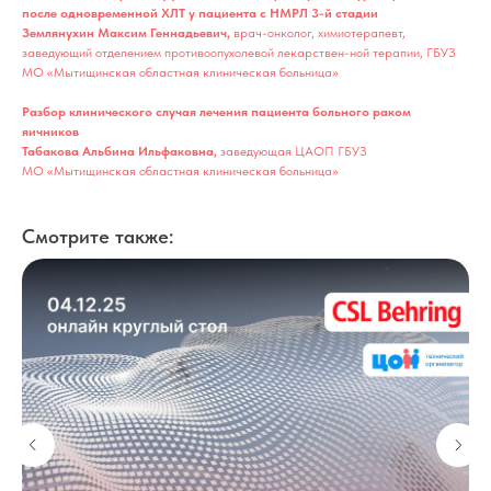
после одновременной ХЛТ у пациента с НМРЛ 3-й стадии
Землянухин Максим Геннадьевич,
врач-онколог, химиотерапевт,
заведующий отделением противоопухолевой лекарствен-ной терапии, ГБУЗ
МО «Мытищинская областная клиническая больница»
Разбор клинического случая лечения пациента больного раком
яичников
Табакова Альбина Ильфаковна,
заведующая ЦАОП ГБУЗ
МО «Мытищинская областная клиническая больница»
Смотрите также: