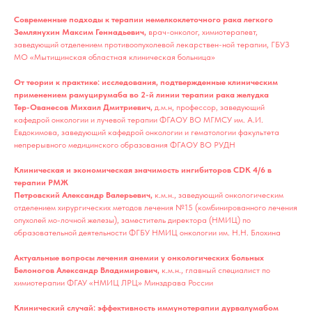
Современные подходы к терапии немелкоклеточного рака легкого
Землянухин Максим Геннадьевич,
врач-онколог, химиотерапевт,
заведующий отделением противоопухолевой лекарствен-ной терапии, ГБУЗ
МО «Мытищинская областная клиническая больница»
От теории к практике: исследования, подтвержденные клиническим
применением рамуцирумаба во 2-й линии терапии рака желудка
Тер-Ованесов Михаил Дмитриевич,
д.м.н, профессор, заведующий
кафедрой онкологии и лучевой терапии ФГАОУ ВО МГМСУ им. А.И.
Евдокимова, заведующий кафедрой онкологии и гематологии факультета
непрерывного медицинского образования ФГАОУ ВО РУДН
Клиническая и экономическая значимость ингибиторов CDK 4/6 в
терапии РМЖ
Петровский Александр Валерьевич,
к.м.н., заведующий онкологическим
отделением хирургических методов лечения №15 (комбинированного лечения
опухолей мо-лочной железы), заместитель директора (НМИЦ) по
образовательной деятельности ФГБУ НМИЦ онкологии им. Н.Н. Блохина
Актуальные вопросы лечения анемии у онкологических больных
Белоногов Александр Владимирович,
к.м.н., главный специалист по
химиотерапии ФГАУ «НМИЦ ЛРЦ» Минздрава России
Клинический случай: эффективность иммунотерапии дурвалумабом