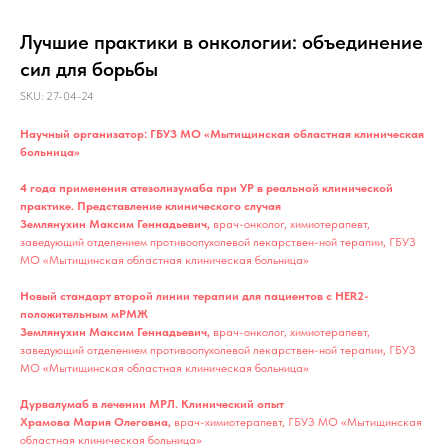
Лучшие практики в онкологии: объединение
сил для борьбы
SKU:
27-04-24
Научный организатор: ГБУЗ МО «Мытищинская областная клиническая
больница»
4 года применения атезолизумаба при УР в реальной клинической
практике. Представление клинического случая
Землянухин Максим Геннадьевич,
врач-онколог, химиотерапевт,
заведующий отделением противоопухолевой лекарствен-ной терапии, ГБУЗ
МО «Мытищинская областная клиническая больница»
Новый стандарт второй линии терапии для пациентов с HER2-
положительным мРМЖ
Землянухин Максим Геннадьевич,
врач-онколог, химиотерапевт,
заведующий отделением противоопухолевой лекарствен-ной терапии, ГБУЗ
МО «Мытищинская областная клиническая больница»
Дурвалумаб в лечении МРЛ. Клинический опыт
Храмова Мария Олеговна,
врач-химиотерапевт,
ГБУЗ МО «Мытищинская
областная клиническая больница»