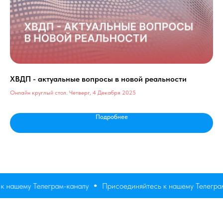
ХВДП - актуальные вопросы в новой реальности
Эв
ст
Онлайн круглый стол. Четверг, 4 Декабря 2025
Онл
Подробнее
 нашему Телеграм-каналу
Присоединяйтесь к нашему Телеграм