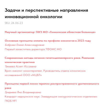
Задачи и перспективные направления
инновационной онкологии
SKU:
24-06-23
Научный организатор: ГАУЗ МО «Химкинская областная больница»
Основные принципы оплаты по профилю онкология в 2023 году
Боброва Елена Александровна
Первый заместитель директора ТФОМС МО
Современные методы лечения гепатоцеллюлярного рака. Реальная
клиническая практика
Текеева Асият Иссаевна
Врач-онколог-химиотерапевт. Руководитель отдела клинических
исследований ООО «МЦВЛ»
Принципы первой линии терапии распространенного уротелиального
рака
Гриднева Яна Владимировна
Кандидат медицинских наук. Заведующая онкоурологическим отделением
ГКОБ №1