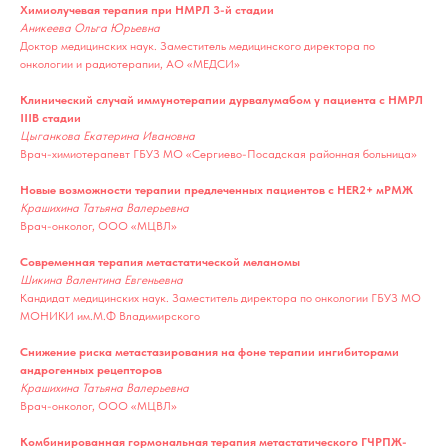
Химиолучевая терапия при НМРЛ 3-й стадии
Аникеева Ольга Юрьевна
Доктор медицинских наук. Заместитель медицинского директора по
онкологии и радиотерапии, АО «МЕДСИ»
Клинический случай иммунотерапии дурвалумабом у пациента с НМРЛ
IIIB стадии
Цыганкова Екатерина Ивановна
Врач-химиотерапевт ГБУЗ МО «Сергиево-Посадская районная больница»
Новые возможности терапии предлеченных пациентов с HER2+ мРМЖ
Крашихина Татьяна Валерьевна
Врач-онколог, ООО «МЦВЛ»
Современная терапия метастатической меланомы
Шикина Валентина Евгеньевна
Кандидат медицинских наук. Заместитель директора по онкологии ГБУЗ МО
МОНИКИ им.М.Ф Владимирского
Снижение риска метастазирования на фоне терапии ингибиторами
андрогенных рецепторов
Крашихина Татьяна Валерьевна
Врач-онколог, ООО «МЦВЛ»
Комбинированная гормональная терапия метастатического ГЧРПЖ-