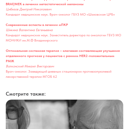
BRAF/MEK в лечении метастатической меланомы
Цибизов Дмитрий Николаевич
Кандидат медицинских наук. Врач-онколог ГБУЗ МО «Шаховская ЦРБ»
Современные аспекты в лечении мПКР
Шикина Валентина Евгеньевна
Кандидат медицинских наук. Заместитель директора по онкологии ГБУЗ МО
МОНИКИ им.М.Ф Владимирского
Оптимальная системная терапия – ключевая составляющая улучшения
отдаленного прогноза у пациентов с ранним HER2-положительным
РМЖ
Волконский Михаил Викторович
Врач-онколог. Заведующий дневным стационаром противоопухолевой
лекарственной терапии МГОБ 62
Смотрите также: