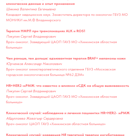
клинические данные и опыт применения
Шикина Валентина Евгеньевна
Кандидат медицинских наук. Заместитель директора по онкологии ГБУЗ МО
МОНИКИ им.М.Ф Владимирского
Терапия НМРЛ при транслокациях ALK и ROS1
Пикулин Сергей Владимирович
Врач-онколог. Заведующий ЦАОП ГАУЗ МО «Химкинская областная
больница»
Чем раньше, тем дольше: адъювантная терапия BRAF+ меланомы кожи
Юрченков Александр Николаевич
Врач-онколог химиотерапевтического отделения ГБУЗ «Московская
городская онкологическая больница №62 ДЗМ»
HR+HER2-мРМЖ: что известно о влиянии иСДК на общую выживаемость
Пикулин Сергей Владимирович
Врач-онколог. Заведующий ЦАОП ГАУЗ МО «Химкинская областная
больница»
Клинический случай: наблюдение и лечения пациентки HR+HER2- мРМЖ
Абдуллаева Жавагьир Сердеровна
Врач-онколог ЦАОП ГАУЗ «Химкинская областная больница»
Клинический случай: коррекция НЯ таргетной терапии ингибиторами