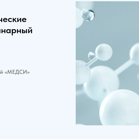
ческие
инарный
ний «МЕДСИ»