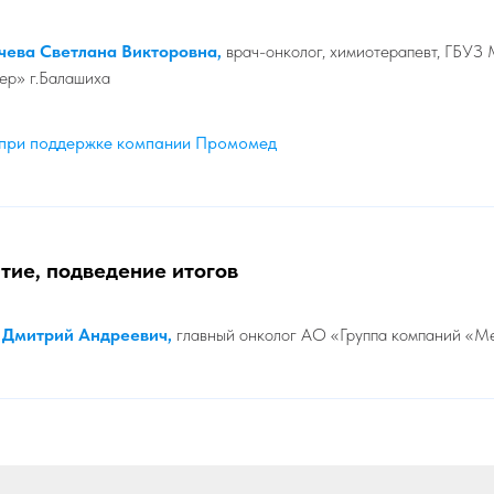
чева Светлана Викторовна,
врач-онколог, химиотерапевт, ГБУ
ер» г.Балашиха
 при поддержке компании Промомед
тие, подведение итогов
 Дмитрий Андреевич,
главный онколог АО «Группа компаний «М