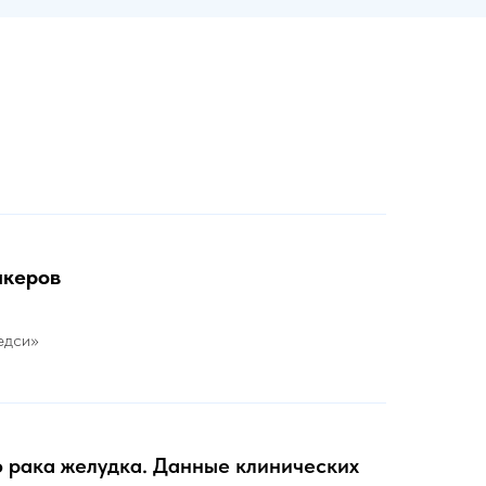
икеров
едси»
 рака желудка. Данные клинических