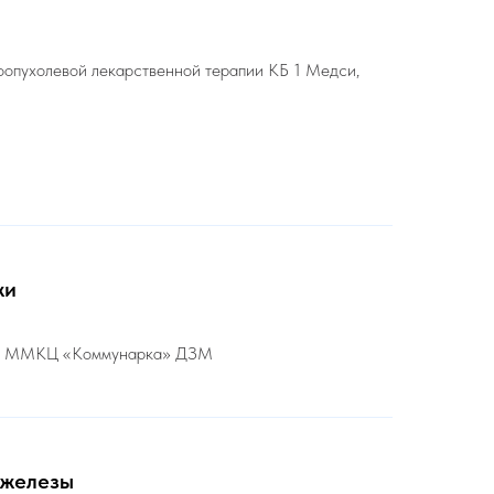
оопухолевой лекарственной терапии КБ 1 Медси,
жи
З ММКЦ «Коммунарка» ДЗМ
 железы