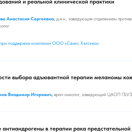
дований и реальной клинической практики
ва Анастасия Сергеевна
,
д.м.н., заведующая отделением против
колог
при поддержке компании ООО «Свикс Хэлскеа»
ости выбора адъювантной терапии меланомы ко
мов Владимир Игоревич,
врач-онколог,
заведующий ЦАОП ГБУ
 антиандрогены в терапии рака предстательной