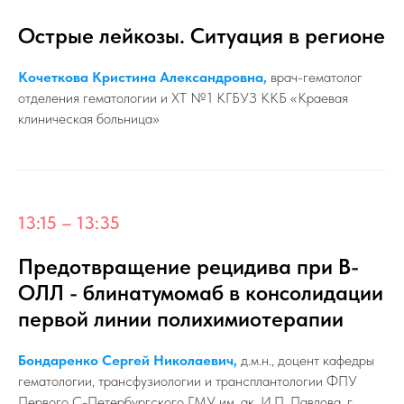
Острые лейкозы. Ситуация в регионе
Кочеткова Кристина Александровна,
врач-гематолог
отделения гематологии и ХТ №1 КГБУЗ ККБ «Краевая
клиническая больница»
13:15 – 13:35
Предотвращение рецидива при В-
ОЛЛ - блинатумомаб в консолидации
первой линии полихимиотерапии
Бондаренко Сергей Николаевич,
д.м.н., доцент кафедры
гематологии, трансфузиологии и трансплантологии ФПУ
Первого С-Петербургского ГМУ им. ак. И.П. Павлова, г.